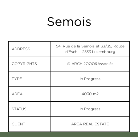
Semois
54, Rue de la Semois et 33/35, Route
ADDRESS
d'Esch L-2533 Luxembourg
COPYRIGHTS
© ARCHi2OOO&Associés
TYPE
In Progress
AREA
4030 m2
STATUS
In Progress
CLIENT
AREA REAL ESTATE