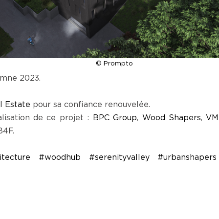
© Prompto
omne 2023.
l Estate
pour sa confiance renouvelée.
lisation de ce projet :
BPC Group
,
Wood Shapers
,
VM
B4F.
hitecture
#woodhub
#serenityvalley
#urbanshape