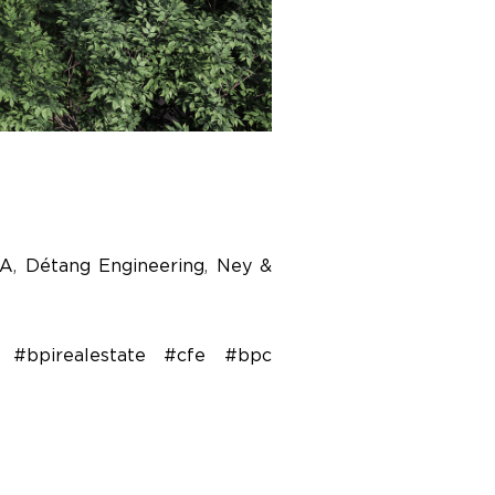
A
,
Détang Engineering
,
Ney &
rs
#bpirealestate
#cfe
#bpc