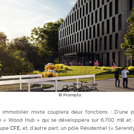
© Prompto
immobilier mixte couplera deux fonctions : D’une 
sé « Wood Hub » qui se développera sur 6.700 m² et 
oupe
CFE
, et, d’autre part, un pôle Résidentiel (« Sereni