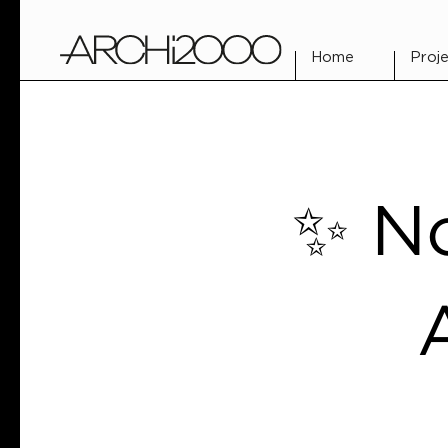
Home
Proje
✨ No