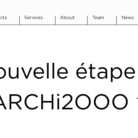
cts
Services
About
Team
News
uvelle étape
ARCHi2OOO